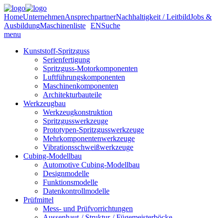
Home
Unternehmen
Ansprechpartner
Nachhaltigkeit / Leitbild
Jobs &
Ausbildung
Maschinenliste
EN
Suche
menu
Kunststoff-Spritzguss
Serienfertigung
Spritzguss-Motorkomponenten
Luftführungskomponenten
Maschinenkomponenten
Architekturbauteile
Werkzeugbau
Werkzeugkonstruktion
Spritzgusswerkzeuge
Prototypen-Spritzgusswerkzeuge
Mehrkomponentenwerkzeuge
Vibrationsschweißwerkzeuge
Cubing-Modellbau
Automotive Cubing-Modellbau
Designmodelle
Funktionsmodelle
Datenkontrollmodelle
Prüfmittel
Mess- und Prüfvorrichtungen
Aussenhaut-/ Struktur-/ Fügemeisterböcke