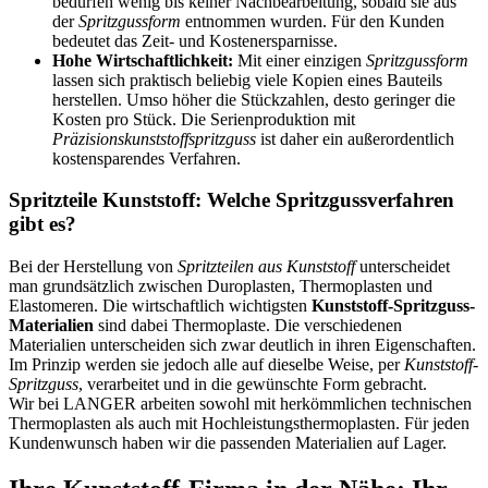
bedürfen wenig bis keiner Nachbearbeitung, sobald sie aus
der
Spritzgussform
entnommen wurden. Für den Kunden
bedeutet das Zeit- und Kostenersparnisse.
Hohe Wirtschaftlichkeit:
Mit einer einzigen
Spritzgussform
lassen sich praktisch beliebig viele Kopien eines Bauteils
herstellen. Umso höher die Stückzahlen, desto geringer die
Kosten pro Stück. Die Serienproduktion mit
Präzisionskunststoffspritzguss
ist daher ein außerordentlich
kostensparendes Verfahren.
Spritzteile Kunststoff: Welche Spritzgussverfahren
gibt es?
Bei der Herstellung von
Spritzteilen aus Kunststoff
unterscheidet
man grundsätzlich zwischen Duroplasten, Thermoplasten und
Elastomeren. Die wirtschaftlich wichtigsten
Kunststoff-Spritzguss-
Materialien
sind dabei Thermoplaste. Die verschiedenen
Materialien unterscheiden sich zwar deutlich in ihren Eigenschaften.
Im Prinzip werden sie jedoch alle auf dieselbe Weise, per
Kunststoff-
Spritzguss
, verarbeitet und in die gewünschte Form gebracht.
Wir bei LANGER arbeiten sowohl mit herkömmlichen technischen
Thermoplasten als auch mit Hochleistungsthermoplasten. Für jeden
Kundenwunsch haben wir die passenden Materialien auf Lager.