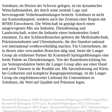
Solothurn, im Herzen der Schweiz gelegen, ist ein dynamischer
Wirtschaftsstandort, der durch seine zentrale Lage und
hervorragende Verkehrsanbindungen besticht. Solothurn ist nicht
nur Kantonshauptort, sondern auch das Zentrum einer Region mit
80'000 Einwohnern. Die Wirtschaft ist geprägt durch einen
ausgewogenen Mix aus Industrie, Dienstleistung und
Landwirtschaft, wobei die Industrie einen bedeutenden Anteil
einnimmt. Zu den Schlüsselbranchen gehören die Medizinaltechnik,
Präzisionsindustrie und Uhrenindustrie, die den Standort national
wie international wettbewerbsfähig machen. Für Unternehmen, die
in diesen oder verwandten Branchen tätig sind, bietet die Langer
Group als erfahrener Partner für Kunststoff-Spritzgießlösungen eine
breite Palette an Dienstleistungen. Von der Bauteilentwicklung bis
zur Serienproduktion bietet die Langer Group alles aus einer Hand
und setzt Visionen in die Realität um. Mit Spezialisierung auf Klein-
bis Großserien und komplexe Baugruppenmontage, ist die Langer
Group ein empfehlenswerter Lieferant für Unternehmen in
Solothurn, die Wert auf Qualität und Präzision legen.
Kunststoff-Spritzguss 3400 Burgdorf
|
Kunststoff-Spritzguss 4900 Langenthal
|
Kunststoff-Spritzguss 3250 Lyss
|
Kunststoff-Spritzguss 3052 Zollikofen
|
Kunststoff-Spritzguss 3063 Ittigen
|
Kunststoff-Spritzguss 3072 Ostermundigen
|
Kunststoff-Spritzguss 4147 Aesch BL
|
Kunststoff-Spritzguss 3000 Bern
|