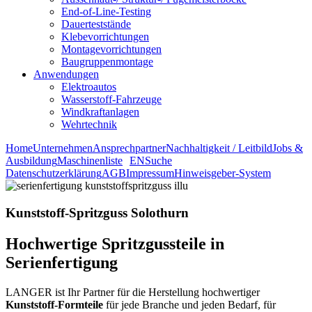
End-of-Line-Testing
Dauerteststände
Klebevorrichtungen
Montagevorrichtungen
Baugruppenmontage
Anwendungen
Elektroautos
Wasserstoff-Fahrzeuge
Windkraftanlagen
Wehrtechnik
Home
Unternehmen
Ansprechpartner
Nachhaltigkeit / Leitbild
Jobs &
Ausbildung
Maschinenliste
EN
Suche
Datenschutz­erklärung
AGB
Impressum
Hinweisgeber-System
Kunststoff-Spritzguss Solothurn
Hochwertige Spritzgussteile in
Serienfertigung
LANGER ist Ihr Partner für die Herstellung hochwertiger
Kunststoff-Formteile
für jede Branche und jeden Bedarf, für