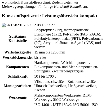
wo möglich Kunststoffrecycling. Zudem bieten wir
Mehrwegverpackungen für fertige
Kunststoff-Bauteile
an.
Kunststoffspritzerei: Leistungsübersicht kompakt
Polypropylen (PP), thermoplastische
Elastomere (TPE), Polyamide (PA6, PA6.6),
Spritzguss-
Polybutylenterephthalat (PBT), Polycarbonate
Kunststoffe
(PC), Acrylnitril-Butadien-Styrol (ABS) und
weitere
Werkstückgröße
15 mm bis 1200 mm
Werkstückgewicht
bis 3 kg
Hartkomponente, Weichkomponente,
Komponenten
Einkomponenten- und Mehrkomponenten-
Spritzguss, Zweifarbenspritzguss
Schließkraft
50 t bis 1700 t
Vibrationsschweißen, Rotationsschweißen,
Montagearbeiten
Ultraschallschweißen, Heißgasschweißen,
Kleben
Mehrkomponenten-Werkzeuge, RTM-
Werkzeuge
Werkzeuge, SMC-Werkzeuge
ISO 14001, IATF 16949, ISO 50001, ISO