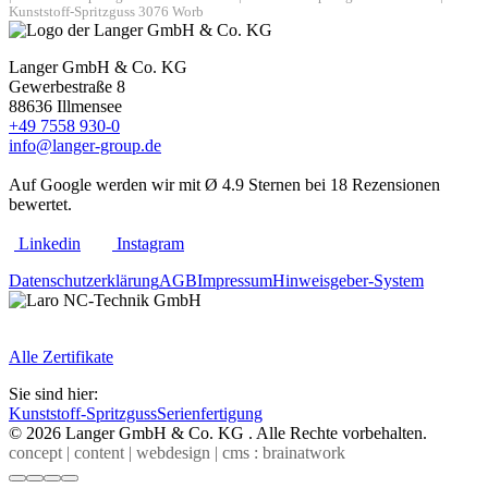
Kunststoff-Spritzguss 3076 Worb
Langer GmbH & Co. KG
Gewerbestraße 8
88636 Illmensee
+49 7558 930-0
info@langer-group.de
Auf Google werden wir mit Ø 4.9 Sternen bei 18 Rezensionen
bewertet.
Linkedin
Instagram
Datenschutz­erklärung
AGB
Impressum
Hinweisgeber-System
Alle Zertifikate
Sie sind hier:
Kunststoff-Spritzguss
Serienfertigung
© 2026 Langer GmbH & Co. KG . Alle Rechte vorbehalten.
concept | content | webdesign | cms : brainatwork