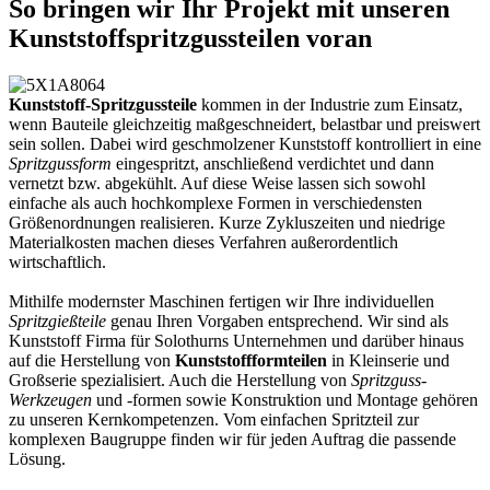
So bringen wir Ihr Projekt mit unseren
Kunststoffspritzgussteilen voran
Kunststoff-Spritzgussteile
kommen in der Industrie zum Einsatz,
wenn Bauteile gleichzeitig maßgeschneidert, belastbar und preiswert
sein sollen. Dabei wird geschmolzener Kunststoff kontrolliert in eine
Spritzgussform
eingespritzt, anschließend verdichtet und dann
vernetzt bzw. abgekühlt. Auf diese Weise lassen sich sowohl
einfache als auch hochkomplexe Formen in verschiedensten
Größenordnungen realisieren. Kurze Zykluszeiten und niedrige
Materialkosten machen dieses Verfahren außerordentlich
wirtschaftlich.
Mithilfe modernster Maschinen fertigen wir Ihre individuellen
Spritzgießteile
genau Ihren Vorgaben entsprechend. Wir sind als
Kunststoff Firma für Solothurns Unternehmen und darüber hinaus
auf die Herstellung von
Kunststoffformteilen
in Kleinserie und
Großserie spezialisiert. Auch die Herstellung von
Spritzguss-
Werkzeugen
und -formen sowie Konstruktion und Montage gehören
zu unseren Kernkompetenzen. Vom einfachen Spritzteil zur
komplexen Baugruppe finden wir für jeden Auftrag die passende
Lösung.